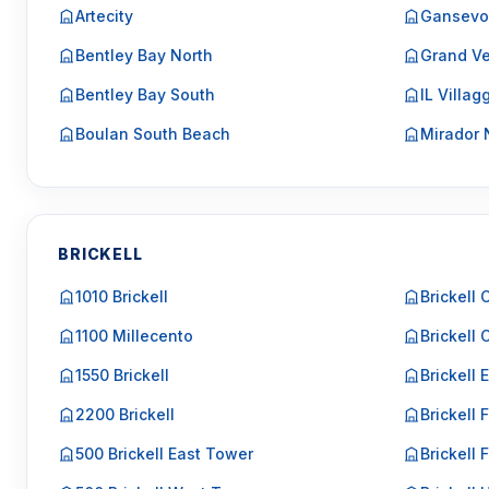
Artecity
Gansevo
Bentley Bay North
Grand Ve
Bentley Bay South
IL Villag
Boulan South Beach
Mirador 
BRICKELL
1010 Brickell
Brickell 
1100 Millecento
Brickell 
1550 Brickell
Brickell 
2200 Brickell
Brickell F
500 Brickell East Tower
Brickell 