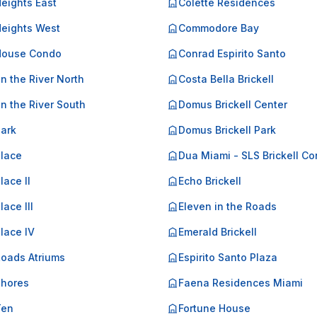
Heights East
Colette Residences
Heights West
Commodore Bay
 House Condo
Conrad Espirito Santo
on the River North
Costa Bella Brickell
on the River South
Domus Brickell Center
Park
Domus Brickell Park
Place
Dua Miami - SLS Brickell C
lace II
Echo Brickell
lace III
Eleven in the Roads
Place IV
Emerald Brickell
Roads Atriums
Espirito Santo Plaza
Shores
Faena Residences Miami
Ten
Fortune House