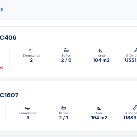
es
SaunaDos canchas de tenis
rdería vigiladaSeguridad y
Estacionamiento cubierto y
 C406
al Miami Tel: 1-305-
Dormitorios
Baños
Área
$ Cond
2
2 / 0
104 m2
US$1
n)
 C1607
Dormitorios
Baños
Área
$ Condo
3
2 / 1
194 m2
US$3