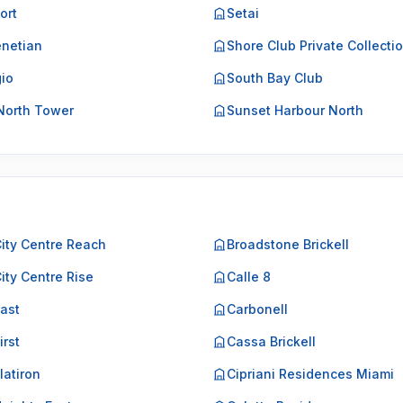
ort
Setai
netian
Shore Club Private Collecti
gio
South Bay Club
North Tower
Sunset Harbour North
City Centre Reach
Broadstone Brickell
City Centre Rise
Calle 8
East
Carbonell
irst
Cassa Brickell
Flatiron
Cipriani Residences Miami