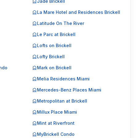
Jade Brickell
La Mare Hotel and Residences Brickell
Latitude On The River
Le Parc at Brickell
Lofts on Brickell
Lofty Brickell
ondo
Mark on Brickell
Melia Residences Miami
Mercedes-Benz Places Miami
Metropolitan at Brickell
Millux Place Miami
Mint at Riverfront
MyBrickell Condo