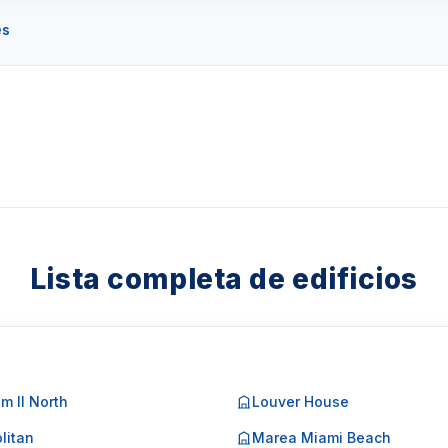
es
Lista completa de edificios
m II North
Louver House
litan
Marea Miami Beach