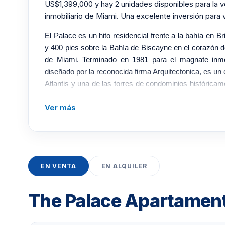
US$1,399,000 y hay 2 unidades disponibles para la 
inmobiliario de Miami. Una excelente inversión para viv
El Palace es un hito residencial frente a la bahía en B
y 400 pies sobre la Bahía de Biscayne en el corazón del 
de Miami. Terminado en 1981 para el magnate inmo
diseñado por la reconocida firma Arquitectonica, es un 
Atlantis y una de las torres de condominios histórica
ciudad, cerca de Rickenbacker Causeway a Key Bisc
Ver más
aproximadamente 254 residencias en diseños de uno
abarcan entre 975 y 3280 pies cuadrados, rematados p
tres niveles. Muchas casas ofrecen dos balcones, u
Biscayne y otro a la ciudad, junto con ventanas 
espaciosos, pisos cerámicos y de madera, y lavadoras
EN VENTA
EN ALQUILER
Las comodidades incluyen una piscina frente a la bahí
sauna, dos canchas de tenis iluminadas, un área d
guardia con personal, acceso al ascensor con llave y 
The Palace Apartamento
24 horas, complementados con estacionamiento c
renovación a gran escala ha renovado el vestíbulo, la 