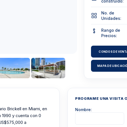
construído:
No. de
Unidades:
Rango de
Precios:
CONDOS DE VENT
MAPA DE UBICACI
PROGRAME UNA VISITA 
rio Brickell en Miami, en
Nombre:
en 1990 y cuenta con 0
 US$575,000 a