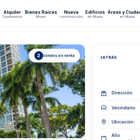
Alquiler
Bienes Raíces
Nueva
Edificios
Áreas y Ciuda
Condominio
Miami
construcción
en Miami
en Miami
2
condos en venta
‹
ATRÁS
Dirección:
Vecindario:
Ubicación:
Año