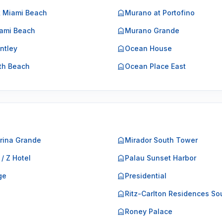
k Miami Beach
Murano at Portofino
ami Beach
Murano Grande
ntley
Ocean House
th Beach
Ocean Place East
rina Grande
Mirador South Tower
 / Z Hotel
Palau Sunset Harbor
ge
Presidential
o
Ritz-Carlton Residences So
Roney Palace