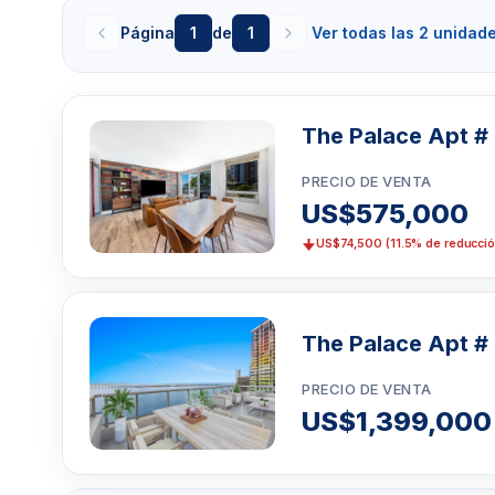
áreas de llegada. Servicios del edificio
Página
1
de
1
Ver todas las 2 unidad
Piscina frente a la bahíaJacuzzi/jacuzziGimnasio
iluminadasÁrea de barbacoaPuerta de vigilancia/gua
conserjería las 24 horasAcceso al ascensor con llave
con valetSe admiten mascotas
The Palace Apt #
Haga click aquí para marcar una cita
o llame 
PRECIO DE VENTA
728-0840
US$575,000
US$74,500 (11.5% de reducció
The Palace Apt #
PRECIO DE VENTA
US$1,399,000