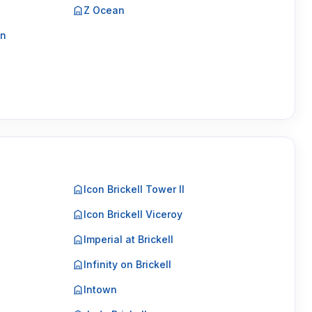
Z Ocean
on
Icon Brickell Tower II
Icon Brickell Viceroy
Imperial at Brickell
Infinity on Brickell
Intown