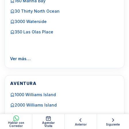
160 Marina Bay
30 Thirty North Ocean
3000 Waterside
350 Las Olas Place
Ver más…
AVENTURA
1000 Williams Island
2000 Williams Island
3000 Williams Island
Hablar con
Agendar
Anterior
Siguiente
4000 Williams Island
Corredor
Visita