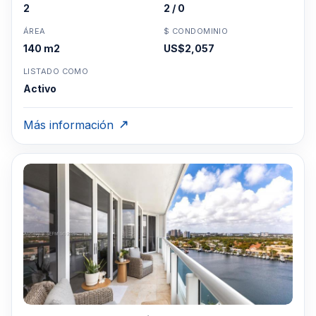
2
2 / 0
Miami Tel: 1-305-728-0840
ÁREA
$ CONDOMINIO
140 m2
US$2,057
LISTADO COMO
Activo
Más información