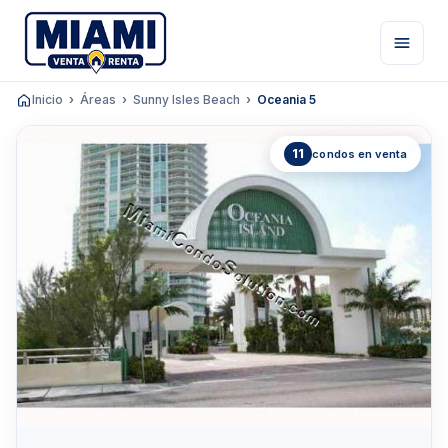
Inicio
Áreas
Sunny Isles Beach
Oceania 5
11
condos en venta