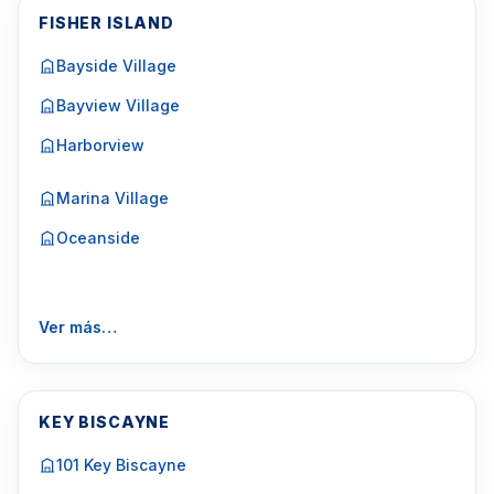
FISHER ISLAND
Bayside Village
Bayview Village
Harborview
Marina Village
Oceanside
Ver más…
KEY BISCAYNE
101 Key Biscayne