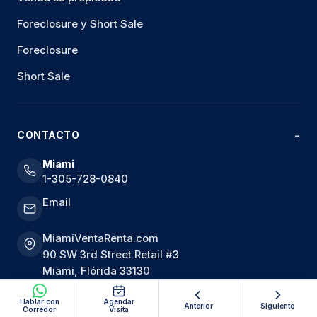
Foreclosure y Short Sale
Foreclosure
Short Sale
CONTACTO
Miami
1-305-728-0840
Email
MiamiVentaRenta.com
90 SW 3rd Street Retail #3
Miami, Flórida 33130
Hablar con
Agendar
Anterior
Siguiente
Corredor
Visita
Hablar por WhatsApp