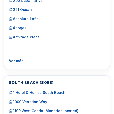
200 Ocean Drive
Haga click aquí para marcar una cita
o llame al
321 Ocean
Miami Tel: 1-305-728-0840
Absolute Lofts
Apogee
Armitage Place
Ver más…
SOUTH BEACH (SOBE)
1 Hotel & Homes South Beach
1000 Venetian Way
1100 West Condo (Mondrian located)