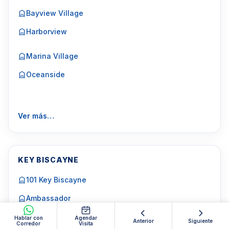
Bayview Village
Harborview
Marina Village
Oceanside
Ver más…
KEY BISCAYNE
101 Key Biscayne
Ambassador
Cape Florida Club
Hablar con
Agendar
Anterior
Siguiente
Corredor
Visita