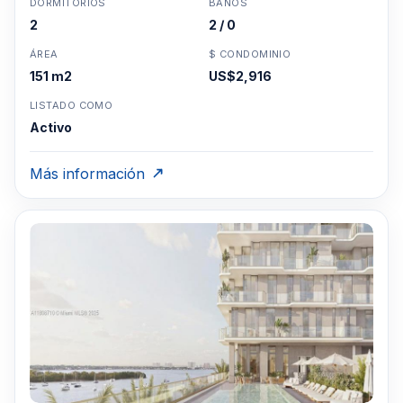
DORMITORIOS
BAÑOS
menudo dos espacios por listados recientes)
2
2 / 0
Haga click aquí para marcar una cita
o llame al
ÁREA
$ CONDOMINIO
Miami Tel: 1-305-728-0840
151 m2
US$2,916
LISTADO COMO
Activo
Más información