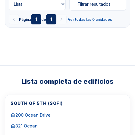
horas, valet parking y vestíbulo privado de seguridad.
Filtrar resultados
Servicios del edificio
Piscina climatizada Spa con hidromasaje Terraza para
1
1
Página
de
Ver todas las 0 unidades
tomar sol Centro de salud y fitness Sauna seca y baño de
vapor Salas de tratamientos de masajes Cocina de
verano Parque infantil al aire libre Salón social con billar
Salón de baile formal Centro de negocios Conserje las 24
horas Valet parking Seguridad en el lobby privado
Haga click aquí para marcar una cita
o llame al
Miami Tel: 1-305-728-0840
Lista completa de edificios
SOUTH OF 5TH (SOFI)
200 Ocean Drive
321 Ocean