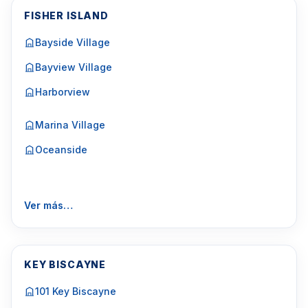
FISHER ISLAND
Bayside Village
Bayview Village
Harborview
Marina Village
Oceanside
Ver más…
KEY BISCAYNE
101 Key Biscayne