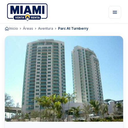
Inicio
Áreas
Aventura
Parc At Turnberry