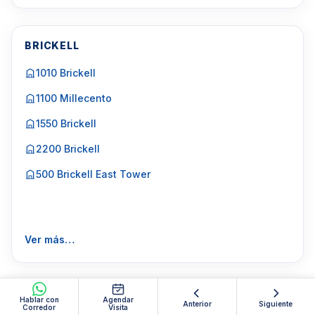
BRICKELL
1010 Brickell
1100 Millecento
1550 Brickell
2200 Brickell
500 Brickell East Tower
Ver más…
BRICKELL KEY
Hablar con
Agendar
Anterior
Siguiente
Corredor
Visita