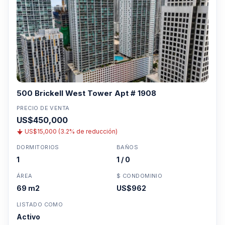
500 Brickell West Tower Apt # 1908
PRECIO DE VENTA
US$450,000
US$15,000 (3.2% de reducción)
DORMITORIOS
BAÑOS
1
1 / 0
ÁREA
$ CONDOMINIO
69 m2
US$962
LISTADO COMO
Activo