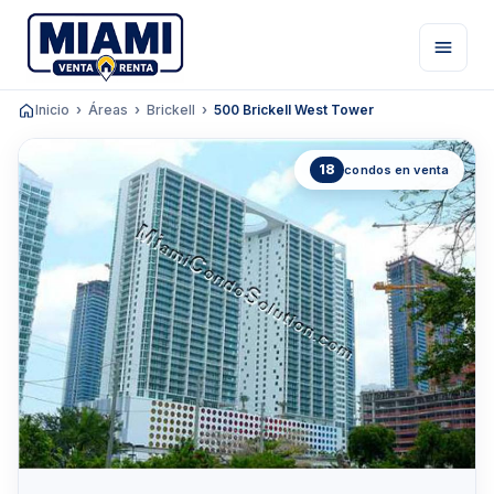
Inicio
Áreas
Brickell
500 Brickell West Tower
18
condos en venta