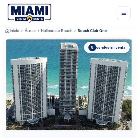
Inicio
Áreas
Hallandale Beach
Beach Club One
8
condos en venta